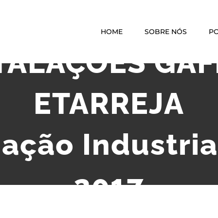
HOME
SOBRE NÓS
PO
TALAÇÕES GÁF
ETARREJA
zação Industria
2017