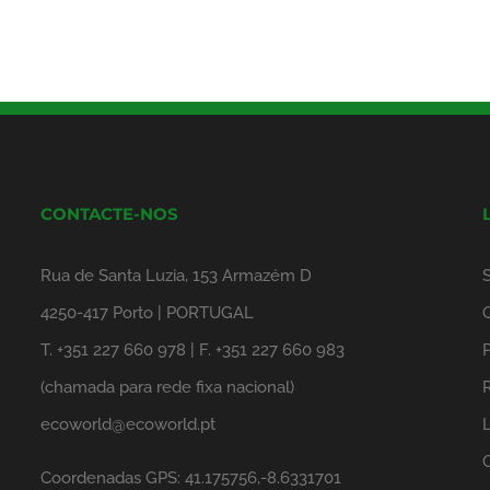
CONTACTE-NOS
Rua de Santa Luzia, 153 Armazém D
4250-417 Porto | PORTUGAL
T. +351 227 660 978 | F. +351 227 660 983
P
(chamada para rede fixa nacional)
ecoworld@ecoworld.pt
Coordenadas GPS: 41.175756,-8.6331701