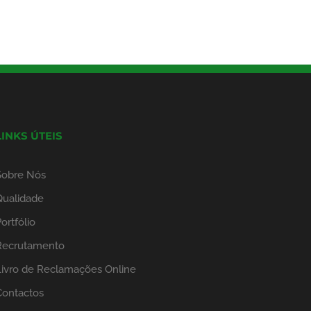
LINKS ÚTEIS
Sobre Nós
Qualidade
ortfólio
Recrutamento
Livro de Reclamações Online
Contactos