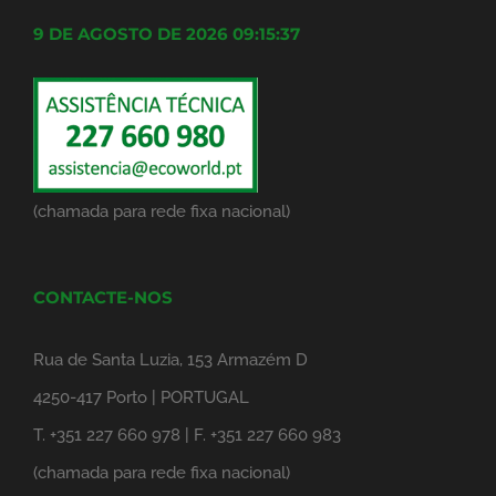
9 DE AGOSTO DE 2026 09:15:37
(chamada para rede fixa nacional)
CONTACTE-NOS
Rua de Santa Luzia, 153 Armazém D
4250-417 Porto | PORTUGAL
T. +351 227 660 978 | F. +351 227 660 983
(chamada para rede fixa nacional)